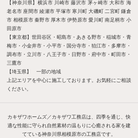
【神奈川県】横浜市 川崎市 藤沢市 茅ヶ崎市 大和市 海
老名市 座間市 綾瀬市 平塚市 寒川町 大磯町 二宮町 鎌倉
市 相模原市 秦野市 厚木市 伊勢原市 愛川町 南足柄市 小
田原市
【東京都】世田谷区・昭島市・あきる野市・稲城市・青
梅市・小金井市・小平市・国分寺市・狛江市・多摩市・
調布市・立川市・八王子市・日野市・府中市・町田市・
三鷹市
【埼玉県】 一部の地域
上記エリアを中心に施工しております。お気軽にご相談
ください。
カキザワホームズ／カキザワ工務店は、四季を通じ、快
適な性能に守られ自然素材の温もりに心癒される家を建
てている神奈川県相模原市の工務店です。