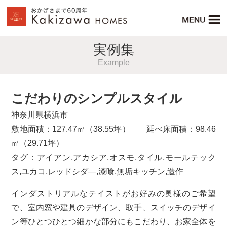
実例集
Example
こだわりのシンプルスタイル
神奈川県横浜市
敷地面積：127.47㎡（38.55坪） 延べ床面積：98.46
㎡（29.71坪）
タグ：
アイアン
,
アカシア
,
オスモ
,
タイル
,
モールテック
ス
,
ユカコ
,
レッドシダ―
,
漆喰
,
無垢キッチン
,
造作
インダストリアルなテイストがお好みの奥様のご希望
で、室内窓や建具のデザイン、取手、スイッチのデザイ
ン等ひとつひとつ細かな部分にもこだわり、お家全体を