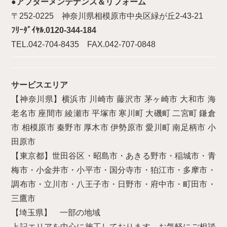
●アフターメンテナンス＆リフォーム
〒252-0225 神奈川県相模原市中央区緑が丘2-43-21
ﾌﾘｰﾀﾞｲﾔﾙ.0120-344-184
TEL.042-704-8435 FAX.042-707-0848
サービスエリア
【神奈川県】横浜市 川崎市 藤沢市 茅ヶ崎市 大和市 海
老名市 座間市 綾瀬市 平塚市 寒川町 大磯町 二宮町 鎌倉
市 相模原市 秦野市 厚木市 伊勢原市 愛川町 南足柄市 小
田原市
【東京都】世田谷区・昭島市・あきる野市・稲城市・青
梅市・小金井市・小平市・国分寺市・狛江市・多摩市・
調布市・立川市・八王子市・日野市・府中市・町田市・
三鷹市
【埼玉県】 一部の地域
上記エリアを中心に施工しております。お気軽にご相談