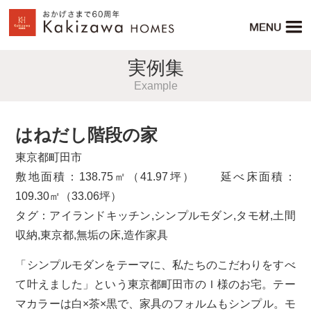
実例集
Example
はねだし階段の家
東京都町田市
敷地面積：138.75㎡（41.97坪） 延べ床面積：
109.30㎡（33.06坪）
タグ：
アイランドキッチン
,
シンプルモダン
,
タモ材
,
土間
収納
,
東京都
,
無垢の床
,
造作家具
「シンプルモダンをテーマに、私たちのこだわりをすべ
て叶えました」という東京都町田市のＩ様のお宅。テー
マカラーは白×茶×黒で、家具のフォルムもシンプル。モ