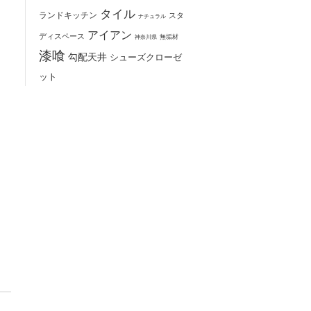
タイル
ランドキッチン
スタ
ナチュラル
アイアン
ディスペース
無垢材
神奈川県
漆喰
勾配天井
シューズクローゼ
ット