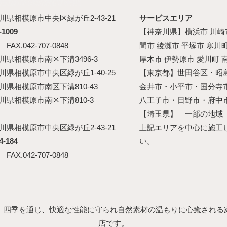
神奈川県相模原市中央区緑が丘2-43-21
サービスエリア
-1009
【神奈川県】横浜市 川崎市
5 FAX.042-707-0848
間市 綾瀬市 平塚市 寒川
神奈川県相模原市南区下溝3496-3
厚木市 伊勢原市 愛川町 
神奈川県相模原市中央区緑が丘1-40-25
【東京都】世田谷区・昭
神奈川県相模原市南区下溝810-43
金井市・小平市・国分寺
神奈川県相模原市南区下溝810-3
八王子市・日野市・府中
【埼玉県】 一部の地域
神奈川県相模原市中央区緑が丘2-43-21
上記エリアを中心に施工
4-184
い。
5 FAX.042-707-0848
、四季を通じ、快適な性能に守られ自然素材の温もりに心癒される
店です。