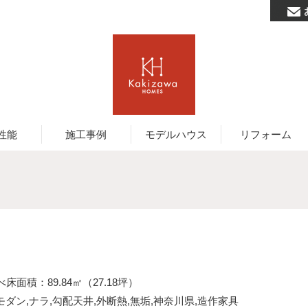
性能
施工事例
モデルハウス
リフォーム
床面積：89.84㎡（27.18坪）
モダン
,
ナラ
,
勾配天井
,
外断熱
,
無垢
,
神奈川県
,
造作家具