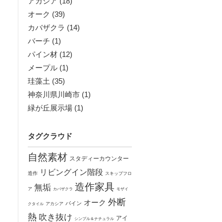
アカシア
(18)
オーク
(39)
カバザクラ
(14)
バーチ
(1)
パイン材
(12)
メープル
(1)
珪藻土
(35)
神奈川県川崎市
(1)
緑が丘展示場
(1)
タグクラウド
自然素材
スタディーカウンター
リビングイン階段
造作
スキップフロ
造作家具
無垢
ア
カバザクラ
モザイ
外断
オーク
パイン
クタイル
アカシア
熱
吹き抜け
アイ
シンプル＆ナチュラル