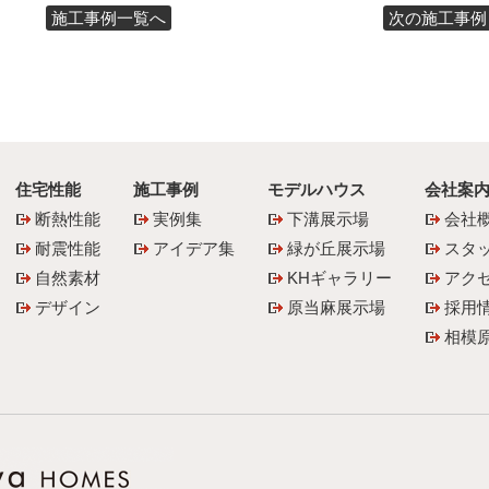
施工事例一覧へ
次の施工事例 
住宅性能
施工事例
モデルハウス
会社案
断熱性能
実例集
下溝展示場
会社
耐震性能
アイデア集
緑が丘展示場
スタ
自然素材
KHギャラリー
アク
デザイン
原当麻展示場
採用
相模