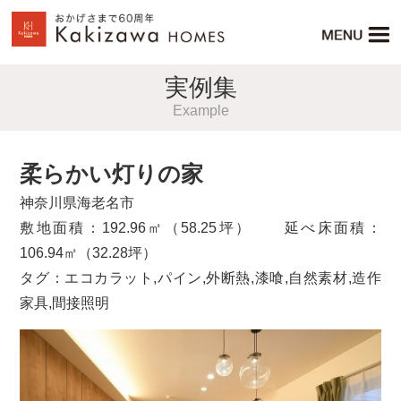
実例集
Example
柔らかい灯りの家
神奈川県海老名市
敷地面積：192.96㎡（58.25坪） 延べ床面積：
106.94㎡（32.28坪）
タグ：
エコカラット
,
パイン
,
外断熱
,
漆喰
,
自然素材
,
造作
家具
,
間接照明