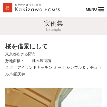
実例集
Example
桜を借景にして
東京都あきる野市
敷地面積： 延べ床面積：
タグ：
アイランドキッチン
,
オーク
,
シンプル＆ナチュラ
ル
,
勾配天井