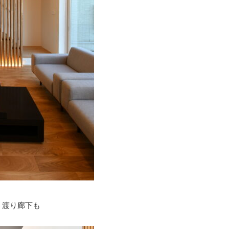
う渡り廊下も