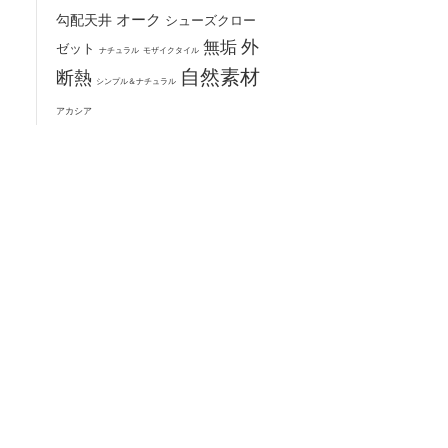
オーク
勾配天井
シューズクロー
無垢
外
ゼット
モザイクタイル
ナチュラル
自然素材
断熱
シンプル＆ナチュラル
アカシア