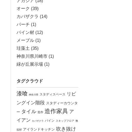
アカシア
(18)
オーク
(39)
カバザクラ
(14)
バーチ
(1)
パイン材
(12)
メープル
(1)
珪藻土
(35)
神奈川県川崎市
(1)
緑が丘展示場
(1)
タグクラウド
漆喰
リビ
スタディスペース
神奈川県
ングイン階段
スタディーカウンタ
造作家具
タイル
ア
ー
造作
イアン
パイン
カバザクラ
スキップフロア
無
吹き抜け
アイランドキッチン
垢材