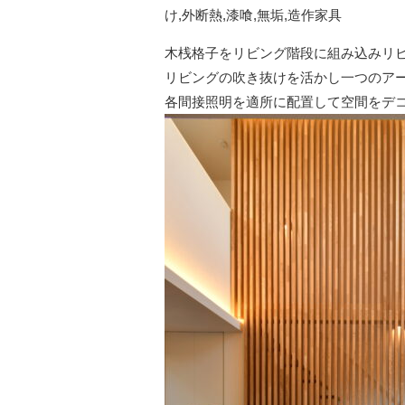
け
,
外断熱
,
漆喰
,
無垢
,
造作家具
木桟格子をリビング階段に組み込みリ
リビングの吹き抜けを活かし一つのア
各間接照明を適所に配置して空間をデ