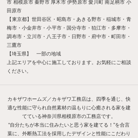
市 相模原市 秦野市 厚木市 伊勢原市 愛川町 南足柄市 小
田原市
【東京都】世田谷区・昭島市・あきる野市・稲城市・青
梅市・小金井市・小平市・国分寺市・狛江市・多摩市・
調布市・立川市・八王子市・日野市・府中市・町田市・
三鷹市
【埼玉県】 一部の地域
上記エリアを中心に施工しております。お気軽にご相談
ください。
カキザワホームズ／カキザワ工務店は、四季を通じ、快
適な性能に守られ自然素材の温もりに心癒される家を建
てている神奈川県相模原市の工務店です。
“自分たちが本当に住みたいと思う家を建てる！”を合言
葉に、外断熱工法を採用したデザインと性能にこだわり