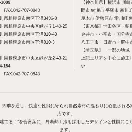
-1009
【神奈川県】横浜市 川崎市
5 FAX.042-707-0848
間市 綾瀬市 平塚市 寒川
神奈川県相模原市南区下溝3496-3
厚木市 伊勢原市 愛川町 
神奈川県相模原市中央区緑が丘1-40-25
【東京都】世田谷区・昭
神奈川県相模原市南区下溝810-43
金井市・小平市・国分寺
神奈川県相模原市南区下溝810-3
八王子市・日野市・府中
【埼玉県】 一部の地域
神奈川県相模原市中央区緑が丘2-43-21
上記エリアを中心に施工
4-184
い。
5 FAX.042-707-0848
、四季を通じ、快適な性能に守られ自然素材の温もりに心癒される
店です。
を建てる！”を合言葉に、外断熱工法を採用したデザインと性能にこ
ます。