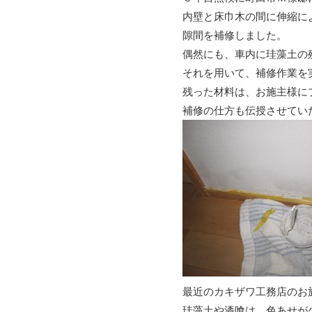
内壁と床巾木の間に伸縮に
隙間を補修しました。
偶然にも、車内に珪藻土の
それを用いて、補修作業を
残った材料は、お施主様に
補修の仕方も伝授させてい
最近のカキザワ工務店のお
珪藻土や漆喰は、色あせが