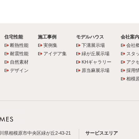
住宅性能
施工事例
モデルハウス
会社案
断熱性能
実例集
下溝展示場
会社
耐震性能
アイデア集
緑が丘展示場
スタ
自然素材
KHギャラリー
アク
デザイン
原当麻展示場
採用
相模
神奈川県相模原市中央区緑が丘2-43-21
サービスエリア