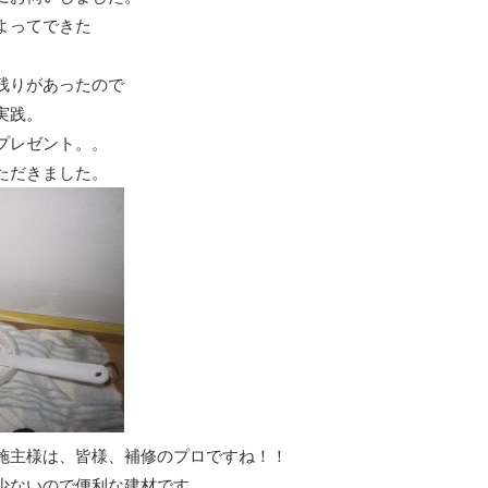
よってできた
残りがあったので
実践。
プレゼント。。
ただきました。
施主様は、皆様、補修のプロですね！！
少ないので便利な建材です。