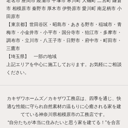
老名市 座間市 綾瀬市 平塚市 寒川町 大磯町 二宮町 鎌倉
市 相模原市 秦野市 厚木市 伊勢原市 愛川町 南足柄市 小
田原市
【東京都】世田谷区・昭島市・あきる野市・稲城市・青
梅市・小金井市・小平市・国分寺市・狛江市・多摩市・
調布市・立川市・八王子市・日野市・府中市・町田市・
三鷹市
【埼玉県】 一部の地域
上記エリアを中心に施工しております。お気軽にご相談
ください。
カキザワホームズ／カキザワ工務店は、四季を通じ、快
適な性能に守られ自然素材の温もりに心癒される家を建
てている神奈川県相模原市の工務店です。
“自分たちが本当に住みたいと思う家を建てる！”を合言