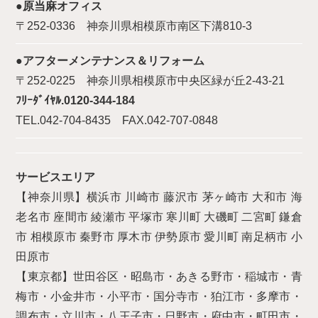
●原当麻オフィス
〒252-0336 神奈川県相模原市南区下溝810-3
●アフターメンテナンス＆リフォーム
〒252-0225 神奈川県相模原市中央区緑が丘2-43-21
ﾌﾘｰﾀﾞｲﾔﾙ.0120-344-184
TEL.042-704-8435 FAX.042-707-0848
サービスエリア
【神奈川県】横浜市 川崎市 藤沢市 茅ヶ崎市 大和市 海
老名市 座間市 綾瀬市 平塚市 寒川町 大磯町 二宮町 鎌倉
市 相模原市 秦野市 厚木市 伊勢原市 愛川町 南足柄市 小
田原市
【東京都】世田谷区・昭島市・あきる野市・稲城市・青
梅市・小金井市・小平市・国分寺市・狛江市・多摩市・
調布市・立川市・八王子市・日野市・府中市・町田市・