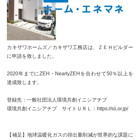
カキザワホームズ／カキザワ工務店は、ＺＥＨビルダー
に申請を致しました。
2020年までにZEH・NearlyZEHを合わせて50％以上を
達成致します。
登録先：一般社団法人環境共創イニシアチブ
環境共創イニシアチブ サイトＵＲＬ：
https://sii.or.jp/
【補足】地球温暖化ガスの排出量削減が世界的な課題に