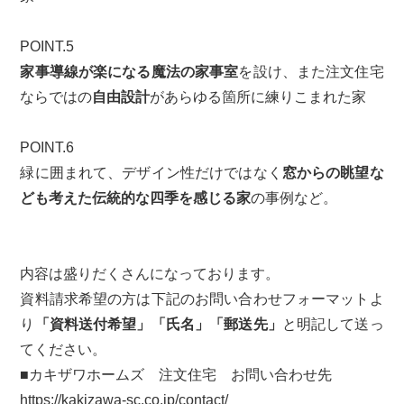
POINT.5
家事導線が楽になる魔法の家事室
を設け、また注文住宅
ならではの
自由設計
があらゆる箇所に練りこまれた家
POINT.6
緑に囲まれて、デザイン性だけではなく
窓からの眺望な
ども考えた伝統的な四季を感じる家
の事例など。
内容は盛りだくさんになっております。
資料請求希望の方は下記のお問い合わせフォーマットよ
り
「資料送付希望」「氏名」「郵送先」
と明記して送っ
てください。
■カキザワホームズ 注文住宅 お問い合わせ先
https://kakizawa-sc.co.jp/contact/