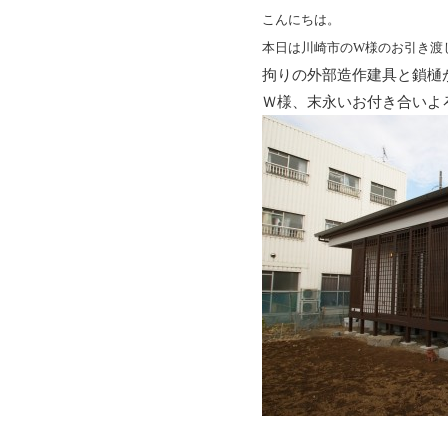
こんにちは。
本
日は川崎市の
W
様のお引き渡
拘りの外部造作建具と鎖樋
Ｗ様、末永いお付き合いよ