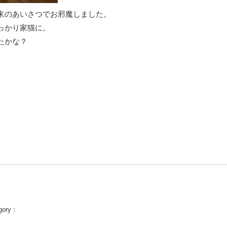
末のあいさつでお邪魔しました。
っかり家猫に。
たかな？
gory：