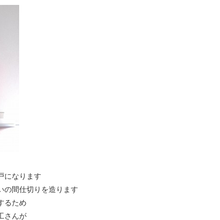
戸になります
いの間仕切りを造ります
するため
工さんが