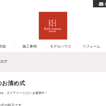
性能
施工事例
モデルハウス
リフォーム
のお清め式
ory：
ダイアリー
,
ただいま建築中！
め式の様子です。