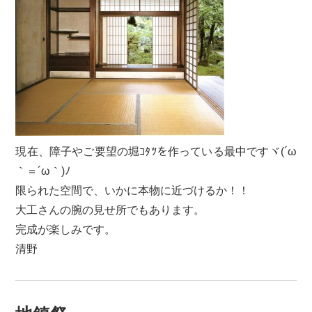
現在、障子やご要望の堀ｺﾀﾂを作っている最中ですヾ(´ω
｀＝´ω｀)ﾉ
限られた空間で、いかに本物に近づけるか！！
大工さんの腕の見せ所でもあります。
完成が楽しみです。
清野